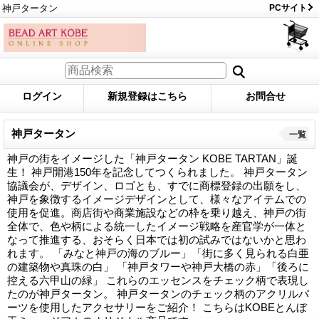
神戸タータン
PCサイト
ログイン
新規登録はこちら
お問合せ
神戸タータン
一覧
神戸の街をイメージした「神戸タータン KOBE TARTAN」誕
生！ 神戸開港150年を記念してつくられました。 神戸タータン
協議会が、デザイン、ロゴとも、すでに商標登録の出願をし、
神戸を象徴するイメージデザインとして、様々なアイテムでの
使用を促進。商店街や商業施設などの枠を乗り越え、神戸の街
全体で、色や柄による統一したイメージ戦略を産官学が一体と
なって推進する、おそらく日本では初の試みではないかと思わ
れます。 「みなと神戸の海のブルー」「街に多く見られる白亜
の建築物や真珠の白」 「神戸タワーや神戸大橋の赤」「後ろに
控える六甲山の緑」 これらのエッセンスをチェック柄で表現し
たのが神戸タータン。 神戸タータンのチェック柄のアクリルパ
ーツを使用したアクセサリーをご紹介！ こちらはKOBEとんぼ