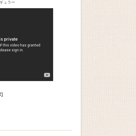
ギュラー
R
]