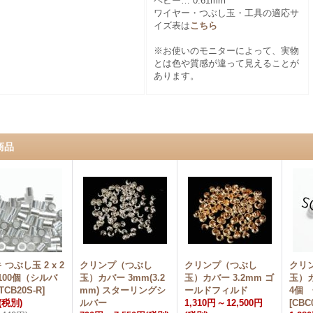
ヘビー… 0.61mm
ワイヤー・つぶし玉・工具の適応サ
イズ表は
こちら
※お使いのモニターによって、実物
とは色や質感が違って見えることが
あります。
商品
 つぶし玉 2 x 2
クリンプ（つぶし
クリンプ（つぶし
クリ
/100個（シルバ
玉）カバー 3mm(3.2
玉）カバー 3.2mm ゴ
玉）カ
TCB20S-R
]
mm) スターリングシ
ールドフィルド
4個
(税別)
ルバー
1,310円
～
12,500円
[
CBC