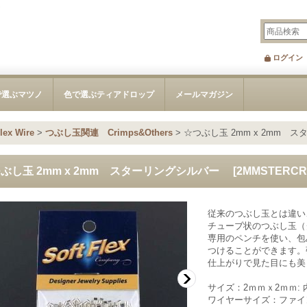
バー
ログイン
で選ぶマツノ
色で選ぶティアドロップ
メールマガジン
x Wire
>
つぶし玉関連 Crimps&Others
>
☆つぶし玉 2mm x 2mm
ぶし玉 2mm x 2mm スターリングシルバー
[
2MMSTERCR
従来のつぶし玉とは違い
チューブ状のつぶし玉（
専用のペンチを使い、包
つけることができます。
仕上がりで見た目にも美
サイズ：2ｍｍｘ2ｍｍ: 内
ワイヤーサイズ：ファイ