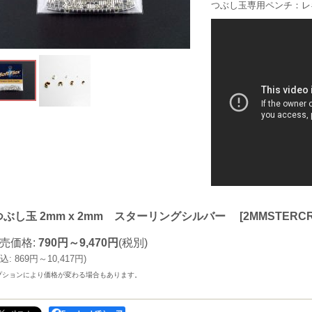
つぶし玉専用ペンチ：レ
つぶし玉 2mm x 2mm スターリングシルバー
[
2MMSTERC
売価格
:
790円～9,470円
(税別)
込
:
869円～10,417円
)
プションにより価格が変わる場合もあります。