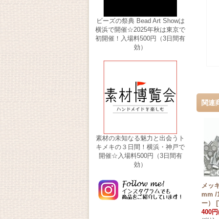
ビーズの祭典 Bead Art Showは
横浜で開催☆2025年秋は東京で
初開催！入場料500円（3日間有
効）
関連
素材の未知なる魅力と出会うト
キメキの３日間！横浜・神戸で
開催☆入場料500円（3日間有
効）
メッキ
mm 
ー）
[
400円