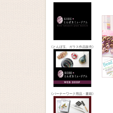
《とんぼ玉、ガラス作品販売》
《バーナーワーク用品・書籍》