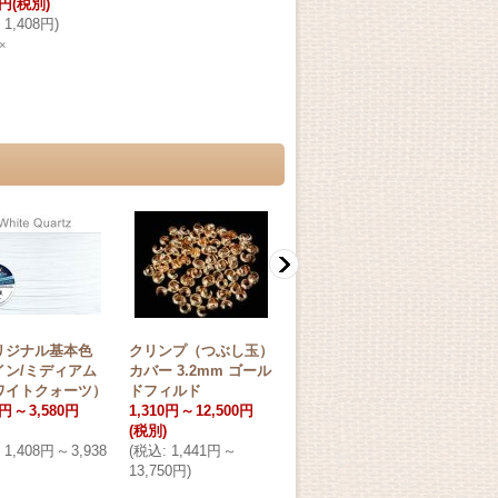
0円
(税別)
1,408円
)
×
リジナル基本色
クリンプ（つぶし玉）
メッキ つぶし玉 2 x 2
☆ソ
イン/ミディアム
カバー 3.2mm ゴール
mm /100個（シルバ
レミ
ワイトクォーツ）
ドフィルド
ー）
[
TCB20S-R
]
ー）
0円
～
3,580円
1,310円
～
12,500円
400円
(税別)
900
(税別)
(
税込
:
440円
)
(税別
1,408円
～
3,938
(
税込
:
1,441円
～
(
税込
在庫数◯
13,750円
)
103,