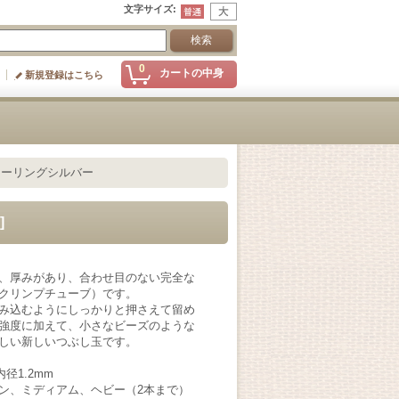
文字サイズ
:
0
カートの中身
新規登録はこちら
 スターリングシルバー
]
、厚みがあり、合わせ目のない完全な
クリンプチューブ）です。
み込むようにしっかりと押さえて留め
強度に加えて、小さなビーズのような
しい新しいつぶし玉です。
径1.2mm
ン、ミディアム、ヘビー（2本まで）