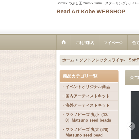
Softflex つぶし玉 2mm x 2mm スターリングシル
Bead Art Kobe WEBSHOP
ご利用案内
マイページ
色
ホーム
>
ソフトフレックスワイヤ- SoftFle
商品カテゴリ一覧
☆つ
イベントオリジナル商品
国内アーティストキット
海外アーティストキット
マツノビーズ 丸小（12/
0）Matsuno seed beads
マツノビーズ 丸大 (8/0)
Matsuno seed bead