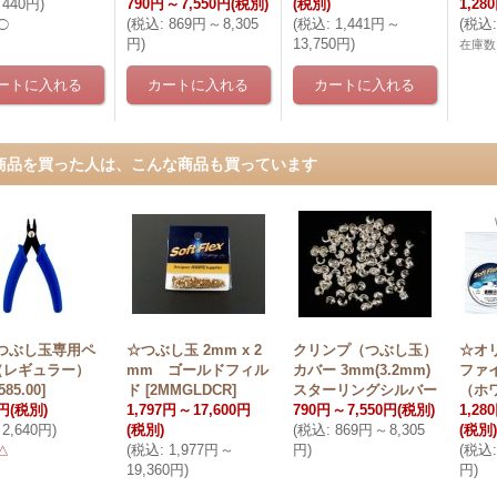
440円
)
790円
～
7,550円
(税別)
(税別)
1,28
(
税込
:
869円
～
8,305
(
税込
:
1,441円
～
(
税込
:
◯
円
)
13,750円
)
在庫数
商品を買った人は、こんな商品も買っています
mつぶし玉専用ペ
☆つぶし玉 2mm x 2
クリンプ（つぶし玉）
☆オ
（レギュラー）
mm ゴールドフィル
カバー 3mm(3.2mm)
ファ
585.00
]
ド
[
2MMGLDCR
]
スターリングシルバー
（ホ
0円
(税別)
1,797円
～
17,600円
790円
～
7,550円
(税別)
1,28
2,640円
)
(税別)
(
税込
:
869円
～
8,305
(税別)
(
税込
:
1,977円
～
円
)
(
税込
:
△
19,360円
)
円
)