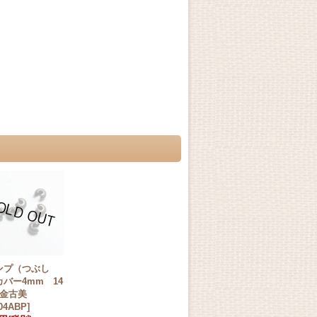
ンプ（つぶし
バー4mm 14
 金古美
04ABP
]