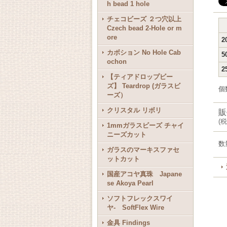
h bead 1 hole
チェコビーズ ２つ穴以上
Czech bead 2-Hole or m
ore
2
カボション No Hole Cab
5
ochon
2
【ティアドロップビー
ズ】 Teardrop (ガラスビ
個
ーズ）
クリスタル リボリ
販
(
税
1mmガラスビーズ チャイ
ニーズカット
数
ガラスのマーキスファセ
ットカット
国産アコヤ真珠 Japane
se Akoya Pearl
ソフトフレックスワイ
ヤ- SoftFlex Wire
金具 Findings