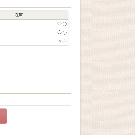
在庫
◯
◯
×