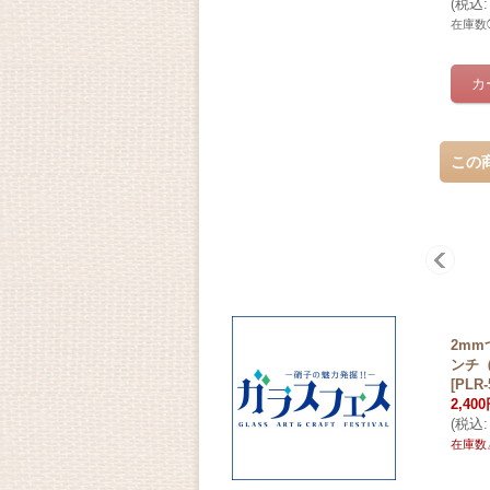
(
税込
:
在庫数
この
2m
ンチ
[
PLR-
2,40
(
税込
:
在庫数