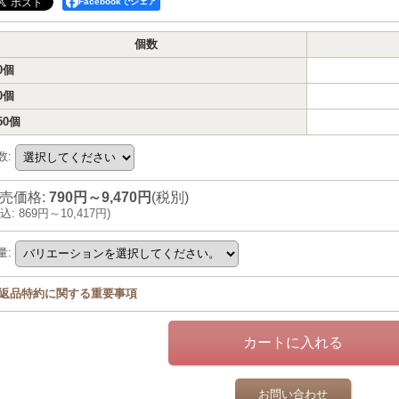
Facebookでシェア
個数
0個
0個
50個
数
:
売価格
:
790円～9,470円
(税別)
込
:
869円～10,417円
)
量
:
返品特約に関する重要事項
お問い合わせ