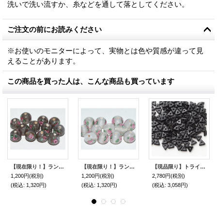
洗いで洗い流すか、糸などを通して落としてください。
ご注文の前にお読みください
※お使いのモニターによって、実物とは色や質感が違って見
えることがあります。
この商品を買った人は、こんな商品も買っています
【現在限り！】ランプワークビーズ 6mm グレイ
【現在限り！】ランプワークビーズ 6mm ホワイトオパール
【現品限り】トライビーズ ジェット
1,200円
(税別)
1,200円
(税別)
2,780円
(税別)
(税込
:
1,320円)
(税込
:
1,320円)
(税込
:
3,058円)