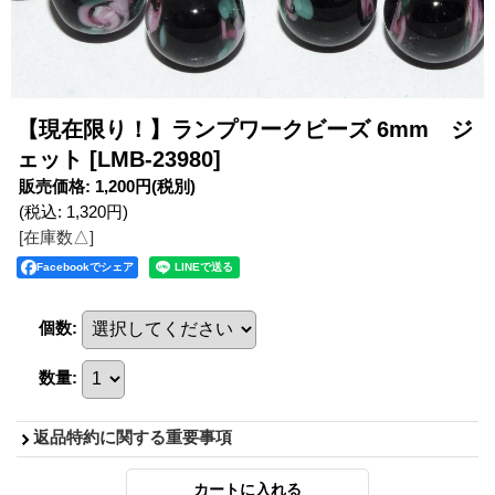
【現在限り！】ランプワークビーズ 6mm ジ
ェット
[LMB-23980]
販売価格
:
1,200円
(税別)
(税込
:
1,320円
)
[在庫数△]
Facebookでシェア
個数
:
数量
:
返品特約に関する重要事項