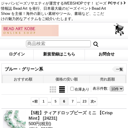
ジャパンビーズソサエティが運営するWEBSHOPです！ ビーズ
PCサイト
情報誌 Bead Art を発行、日本最大級のビーズイベントBead Art
Show を主催！海外の新しい素材やツール、書籍など、ここだ
けの魅力的なアイテムをご紹介いたします。
ログイン
新規登録はこちら
お問合せ
ブルー・グリーン系
一覧
おすすめ順
価格の安い順
売れ筋順
表示件数
:
在庫あり
...
...
«
前
1
5
6
7
23
次
»
【5粒】ティアドロップビーズ ミニ 【Crisp
Mint】
[24231]
500円
(税別)