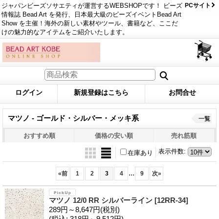
ジャパンビーズソサエティが運営するWEBSHOPです！ ビーズ
PCサイト
情報誌 Bead Art を発行、日本最大級のビーズイベントBead Art
Show を主催！海外の新しい素材やツール、書籍など、ここだ
けの魅力的なアイテムをご紹介いたします。
ログイン
新規登録はこちら
お問合せ
マツノ - ゴールド・シルバー・メッキ系
一覧
おすすめ順
価格の安い順
売れ筋順
表示件数
:
在庫あり
...
«
前
1
2
3
4
9
次
»
マツノ 12/0 RR シルバーライン
[12RR-34]
289円～8,647円
(税別)
(税込
:
318円～9,512円)