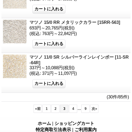
マツノ 15/0 RR メタリックカラー
[15RR-563]
693円～20,765円
(税別)
(税込
:
763円～22,842円)
マツノ 11/0 SR シルバーラインレインボー
[11-SR
-64R]
337円～10,088円
(税別)
(税込
:
371円～11,097円)
(30件/85件)
...
«
前
1
2
3
4
9
次
»
ホーム
|
ショッピングカート
特定商取引法表示
|
ご利用案内