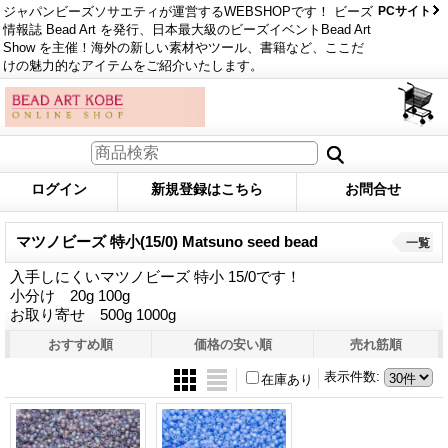
ジャパンビーズソサエティが運営するWEBSHOPです！ ビーズ
PCサイト
情報誌 Bead Art を発行、日本最大級のビーズイベントBead Art
Show を主催！海外の新しい素材やツール、書籍など、ここだ
けの魅力的なアイテムをご紹介いたします。
ログイン
新規登録はこちら
お問合せ
マツノビーズ 特小(15/0) Matsuno seed bead
一覧
入手しにくいマツノビーズ 特小 15/0です！
小分け 20g 100g
お取り寄せ 500g 1000g
おすすめ順
価格の安い順
売れ筋順
表示件数
:
在庫あり