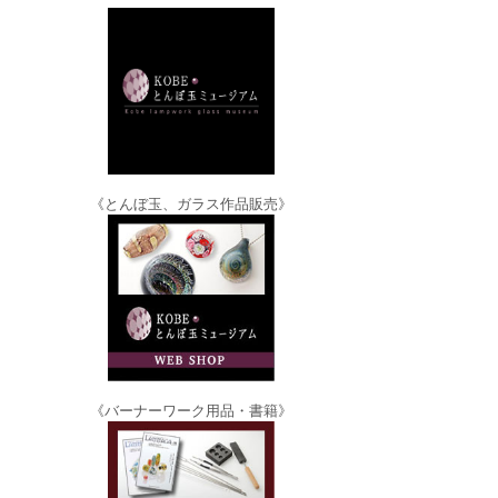
《とんぼ玉、ガラス作品販売》
《バーナーワーク用品・書籍》