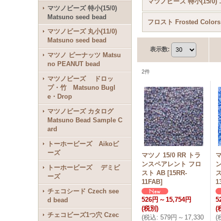
マツノビーズ 特小(1
マツノビーズ 特小(15/0)
Matsuno seed bead
フロスト Frosted Colors
マツノビーズ 丸小(11/0)
Matsuno seed bead
表示数
:
マツノ ピーナッツ Matsu
no PEANUT bead
2
件
マツノビーズ ドロッ
プ・竹 Matsuno Bugl
e・Drop
マツノビーズ カタログ
Matsuno Bead Sample C
ard
トーホービーズ Aikoビ
ーズ
マツノ 15/0 RR トラ
マ
ンスペアレント フロ
トーホービーズ デミビ
スト AB
[
15RR-
ス
ーズ
11FAB
]
1
チェコシード Czech see
526円
～
15,754円
5
d bead
(税別)
(
チェコビーズ1つ穴 Czec
(
税込
:
579円
～
17,330
(