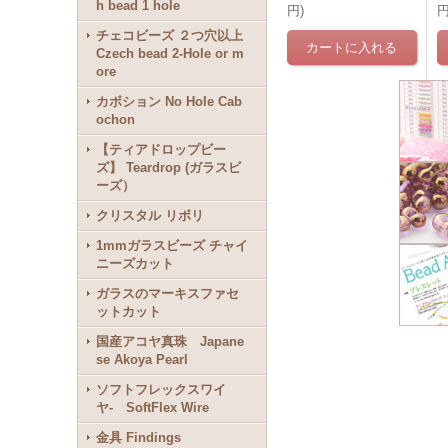
h bead 1 hole
円
)
チェコビーズ ２つ穴以上
Czech bead 2-Hole or m
ore
カボション No Hole Cab
ochon
【ティアドロップビー
ズ】 Teardrop (ガラスビ
ーズ）
クリスタル リボリ
1mmガラスビーズ チャイ
ニーズカット
ガラスのマーキスファセ
ットカット
国産アコヤ真珠 Japane
se Akoya Pearl
ソフトフレックスワイ
ヤ- SoftFlex Wire
金具 Findings