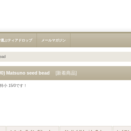
で選ぶティアドロップ
メールマガジン
bead
) Matsuno seed bead
[
新着商品
]
小 15/0です！