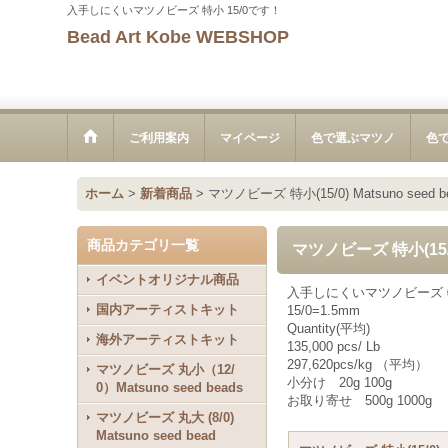
入手しにくいマツノビーズ 特小 15/0です！
Bead Art Kobe WEBSHOP
ご利用案内
マイページ
色で選ぶマツノ
色
ホーム
>
新着商品
>
マツノビーズ 特小(15/0) Matsuno seed 
商品カテゴリ一覧
マツノビーズ 特小(15/0
イベントオリジナル商品
入手しにくいマツノビーズ 特
国内アーティストキット
15/0=1.5mm
Quantity(平均)
海外アーティストキット
135,000 pcs/ Lb
297,620pcs/kg （平均）
マツノビーズ 丸小（12/
小分け 20g 100g
0）Matsuno seed beads
お取り寄せ 500g 1000g
マツノビーズ 丸大 (8/0)
Matsuno seed bead