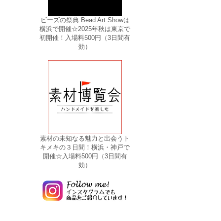
ビーズの祭典 Bead Art Showは
横浜で開催☆2025年秋は東京で
初開催！入場料500円（3日間有
効）
素材の未知なる魅力と出会うト
キメキの３日間！横浜・神戸で
開催☆入場料500円（3日間有
効）