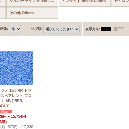
5/0) Matsuno seed bead (全商品)
シルバーライン Silver Lined
インサイド Inside Colors
セイロン C
その他 Others
画像
:
並び順
:
表示方法
:
ツノ 15/0 RR トラ
ンスペアレント フロ
ト AB
[
15RR-
3FAB
]
26円
～
15,754円
税別)
税込
:
579円
～
17,330