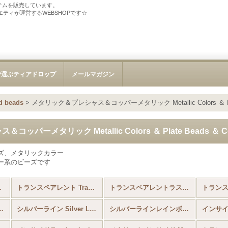
テムを販売しています。
ソサエティが運営するWEBSHOPです☆
で選ぶティアドロップ
メールマガジン
 beads
>
メタリック＆プレシャス＆コッパーメタリック Metallic Colors ＆ Plate 
パーメタリック Metallic Colors ＆ Plate Beads ＆ Cop
ズ、メタリックカラー
ー系のビーズです
eads (全商品)
トランスペアレント Transparent
トランスペアレントラスター Transparent Lustered
B Frosted AB Colors
シルバーライン Silver Lined
シルバーラインレインボー Silver Lined Rainbow
インサイド 