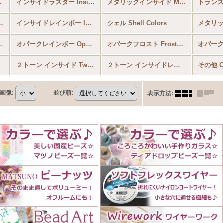
 Luminous
インサイドラスター Inside Colors Lustered
メタリックインサイド Metallic Inside Colors
lors ＆ Coated Silver Colors
インサイドレインボー Inside Colors Rainbow
シェル Shell Colors
lors Lustered
オパークレインボー Opaque Colors Rainbow
オパークフロスト Frosted Colors
２トーン インサイド Two Tone Inside Colors
２トーン インサイドレインボー Two Tone Inside Colors Rainbow
その他 Ot
画像
:
並び順
:
表示方法
: