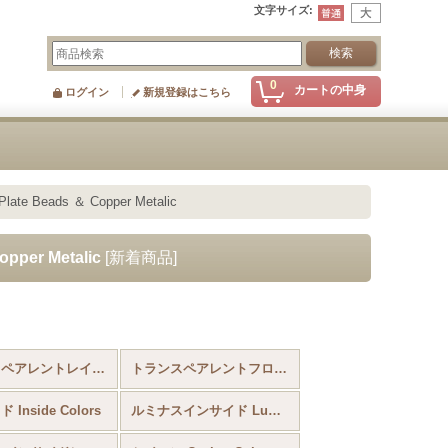
文字サイズ
:
0
カートの中身
ログイン
新規登録はこちら
Beads ＆ Copper Metalic
per Metalic
[
新着商品
]
トランスペアレントレインボー Transparent Rainbow
トランスペアレントフロスト Frosted Colors
Inside Colors
ルミナスインサイド Luminous Inside Colors