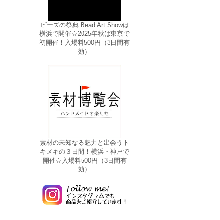
ビーズの祭典 Bead Art Showは
横浜で開催☆2025年秋は東京で
初開催！入場料500円（3日間有
効）
素材の未知なる魅力と出会うト
キメキの３日間！横浜・神戸で
開催☆入場料500円（3日間有
効）