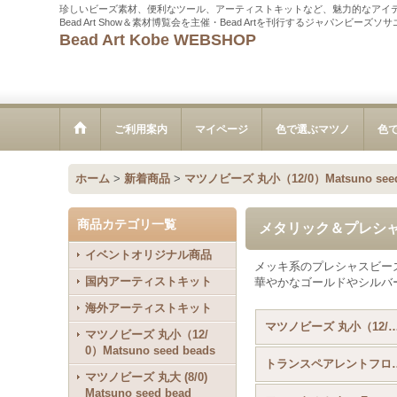
珍しいビーズ素材、便利なツール、アーティストキットなど、魅力的なアイ
Bead Art Show＆素材博覧会を主催・Bead Artを刊行するジャパンビーズ
Bead Art Kobe WEBSHOP
ご利用案内
マイページ
色で選ぶマツノ
色
ホーム
>
新着商品
>
マツノビーズ 丸小（12/0）Matsuno seed
商品カテゴリ一覧
メタリック＆プレシャス＆コッ
イベントオリジナル商品
メッキ系のプレシャスビー
国内アーティストキット
華やかなゴールドやシルバ
海外アーティストキット
マツノビーズ 丸小（12/0）Matsuno seed b
マツノビーズ 丸小（12/
0）Matsuno seed beads
トランスペアレントフロストA
マツノビーズ 丸大 (8/0)
Matsuno seed bead