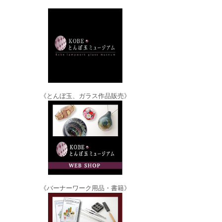
《とんぼ玉、ガラス作品販売》
《バーナーワーク用品・書籍》