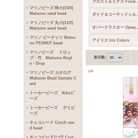
フロストルミナス Frosted
マツノビーズ 特小(15/0)
Matsuno seed bead
ダイド＆コーテッドシルバー Dyed Co
マツノビーズ 丸小(11/0)
オパークラスター Opaque Co
Matsuno seed bead
マツノ ピーナッツ Matsu
アイリス Iris Colors
no PEANUT bead
マツノビーズ ドロッ
表示数
:
プ・竹 Matsuno Bugl
e・Drop
0
件
マツノビーズ カタログ
Matsuno Bead Sample C
ard
トーホービーズ Aikoビ
ーズ
トーホービーズ デミビ
ーズ
チェコシード Czech see
d bead
チェコビーズ1つ穴 Czec