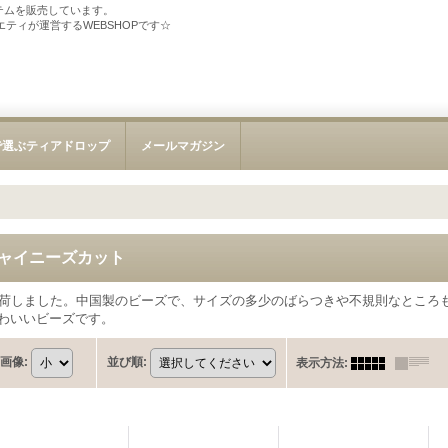
テムを販売しています。
ソサエティが運営するWEBSHOPです☆
で選ぶティアドロップ
メールマガジン
チャイニーズカット
入荷しました。中国製のビーズで、サイズの多少のばらつきや不規則なところ
かわいいビーズです。
画像
:
並び順
:
表示方法
: