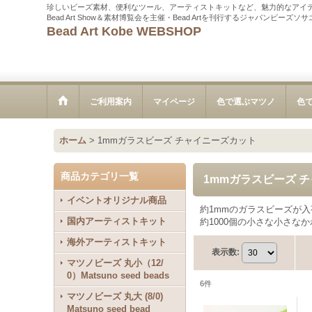
珍しいビーズ素材、便利なツール、アーティストキットなど、魅力的なアイ
Bead Art Show＆素材博覧会を主催・Bead Artを刊行するジャパンビーズ
Bead Art Kobe WEBSHOP
ご利用案内
マイページ
色で選ぶマツノ
色
ホーム
>
1mmガラスビーズ チャイニーズカット
商品カテゴリ一覧
1mmガラスビーズ 
イベントオリジナル商品
約1mmのガラスビーズが
国内アーティストキット
約1000個の小さな小さな
海外アーティストキット
表示数
:
マツノビーズ 丸小（12/
0）Matsuno seed beads
6
件
マツノビーズ 丸大 (8/0)
Matsuno seed bead