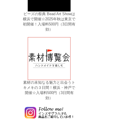
ビーズの祭典 Bead Art Showは
横浜で開催☆2025年秋は東京で
初開催！入場料500円（3日間有
効）
素材の未知なる魅力と出会うト
キメキの３日間！横浜・神戸で
開催☆入場料500円（3日間有
効）