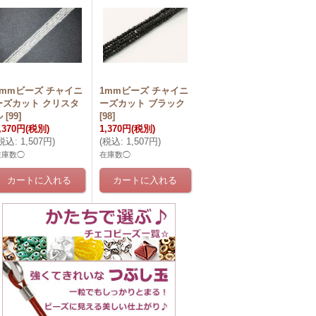
1mmビーズ チャイニ
1mmビーズ チャイニ
ーズカット クリスタ
ーズカット ブラック
ル
[
99
]
[
98
]
,370円
(税別)
1,370円
(税別)
税込
:
1,507円
)
(
税込
:
1,507円
)
在庫数◯
在庫数◯