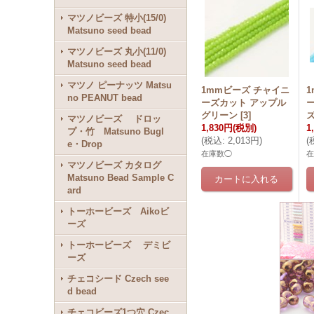
マツノビーズ 特小(15/0)
Matsuno seed bead
マツノビーズ 丸小(11/0)
Matsuno seed bead
マツノ ピーナッツ Matsu
1mmビーズ チャイニ
no PEANUT bead
ーズカット アップル
グリーン
[
3
]
マツノビーズ ドロッ
1,830円
(税別)
1
プ・竹 Matsuno Bugl
(
税込
:
2,013円
)
(
e・Drop
在庫数◯
マツノビーズ カタログ
Matsuno Bead Sample C
ard
トーホービーズ Aikoビ
ーズ
トーホービーズ デミビ
ーズ
チェコシード Czech see
d bead
チェコビーズ1つ穴 Czec