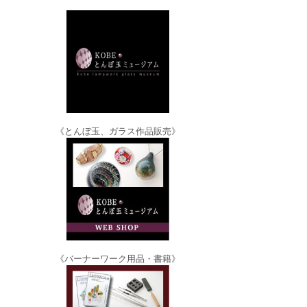
《とんぼ玉、ガラス作品販売》
《バーナーワーク用品・書籍》