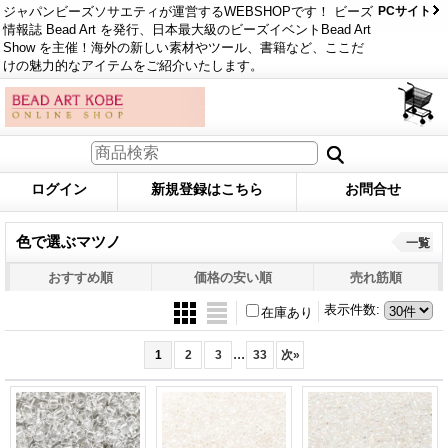
ジャパンビーズソサエティが運営するWEBSHOPです！ ビーズ
PCサイト
情報誌 Bead Art を発行、日本最大級のビーズイベントBead Art
Show を主催！海外の新しい素材やツール、書籍など、ここだ
けの魅力的なアイテムをご紹介いたします。
ログイン
新規登録はこちら
お問合せ
色で選ぶマツノ
一覧
おすすめ順
価格の安い順
売れ筋順
表示件数
:
在庫あり
...
1
2
3
33
次
»