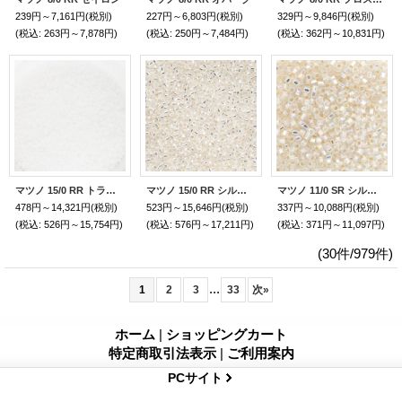
239円～7,161円
(税別)
227円～6,803円
(税別)
329円～9,846円
(税別)
(税込
:
263円～7,878円)
(税込
:
250円～7,484円)
(税込
:
362円～10,831円)
マツノ 15/0 RR トランスペアレント フロスト AB
マツノ 15/0 RR シルバーライン
マツノ 11/0 SR シルバーラインレインボー
478円～14,321円
(税別)
523円～15,646円
(税別)
337円～10,088円
(税別)
(税込
:
526円～15,754円)
(税込
:
576円～17,211円)
(税込
:
371円～11,097円)
(30件/979件)
...
1
2
3
33
次
»
ホーム
|
ショッピングカート
特定商取引法表示
|
ご利用案内
PCサイト