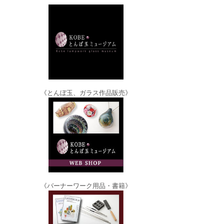
《とんぼ玉、ガラス作品販売》
《バーナーワーク用品・書籍》