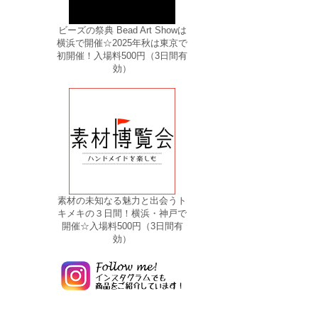
ビーズの祭典 Bead Art Showは
横浜で開催☆2025年秋は東京で
初開催！入場料500円（3日間有
効）
素材の未知なる魅力と出会うト
キメキの３日間！横浜・神戸で
開催☆入場料500円（3日間有
効）