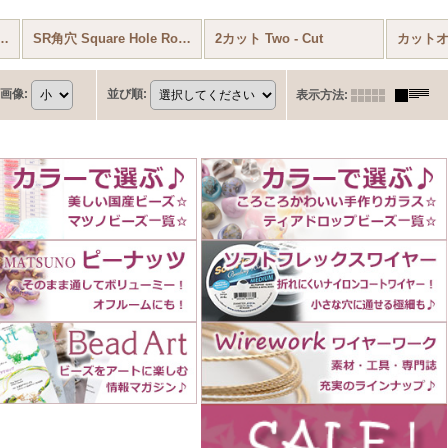
1/0) Matsuno seed bead (全商品)
SR角穴 Square Hole Rocailles
2カット Two - Cut
画像
:
並び順
:
表示方法
: