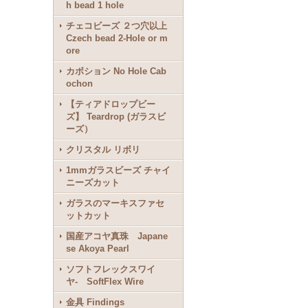
h bead 1 hole
チェコビーズ ２つ穴以上
Czech bead 2-Hole or m
ore
カボション No Hole Cab
ochon
【ティアドロップビー
ズ】 Teardrop (ガラスビ
ーズ）
クリスタル リボリ
1mmガラスビーズ チャイ
ニーズカット
ガラスのマーキスファセ
ットカット
国産アコヤ真珠 Japane
se Akoya Pearl
ソフトフレックスワイ
ヤ- SoftFlex Wire
金具 Findings