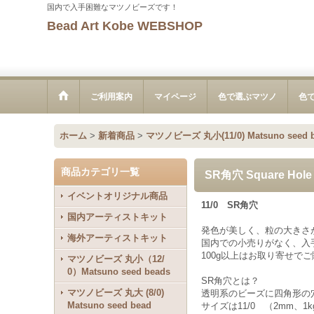
国内で入手困難なマツノビーズです！
Bead Art Kobe WEBSHOP
ご利用案内
マイページ
色で選ぶマツノ
色
ホーム
>
新着商品
>
マツノビーズ 丸小(11/0) Matsuno seed 
商品カテゴリ一覧
SR角穴 Square Hole 
イベントオリジナル商品
11/0 SR角穴
国内アーティストキット
発色が美しく、粒の大きさ
海外アーティストキット
国内での小売りがなく、入
100g以上はお取り寄せで
マツノビーズ 丸小（12/
0）Matsuno seed beads
SR角穴とは？
マツノビーズ 丸大 (8/0)
透明系のビーズに四角形の
Matsuno seed bead
サイズは11/0 （2mm、1kg