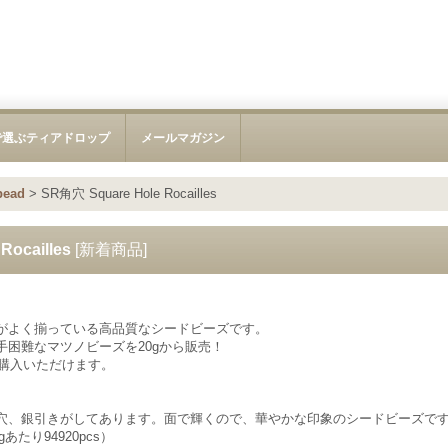
で選ぶティアドロップ
メールマガジン
bead
>
SR角穴 Square Hole Rocailles
Rocailles
[
新着商品
]
がよく揃っている高品質なシードビーズです。
手困難なマツノビーズを20gから販売！
ご購入いただけます。
穴、銀引きがしてあります。面で輝くので、華やかな印象のシードビーズで
あたり94920pcs）