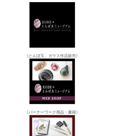
《とんぼ玉、ガラス作品販売》
《バーナーワーク用品・書籍》