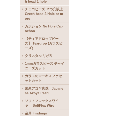
h bead 1 hole
チェコビーズ ２つ穴以上
Czech bead 2-Hole or m
ore
カボション No Hole Cab
ochon
【ティアドロップビー
ズ】 Teardrop (ガラスビ
ーズ）
クリスタル リボリ
1mmガラスビーズ チャイ
ニーズカット
ガラスのマーキスファセ
ットカット
国産アコヤ真珠 Japane
se Akoya Pearl
ソフトフレックスワイ
ヤ- SoftFlex Wire
金具 Findings