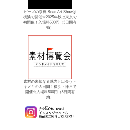
ビーズの祭典 Bead Art Showは
横浜で開催☆2025年秋は東京で
初開催！入場料500円（3日間有
効）
素材の未知なる魅力と出会うト
キメキの３日間！横浜・神戸で
開催☆入場料500円（3日間有
効）