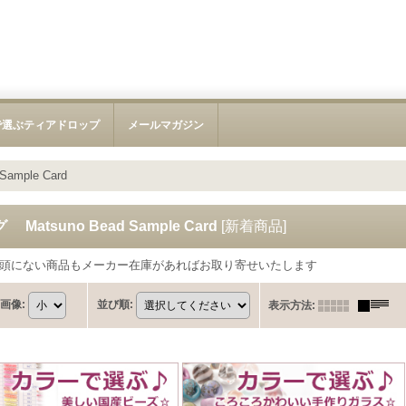
で選ぶティアドロップ
メールマガジン
mple Card
tsuno Bead Sample Card
[
新着商品
]
店頭にない商品もメーカー在庫があればお取り寄せいたします
画像
:
並び順
:
表示方法
: