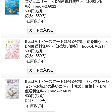
ズジュエリー」＜DM便送料無料＞【お試し価
格】
[book-BA022]
500円
(税別)
(税込
:
550円)
[在庫数◯]
Bead Art ビーズアート21号☆特集「春を纏う」＜
DM便送料無料＞【お試し価格】
[book-BA021]
500円
(税別)
(税込
:
550円)
[在庫数◯]
Bead Art ビーズアート19号☆特集「セレブレーシ
ョン〜お祝いの装いに〜」【お試し価格】＜DM
便送料無料＞
[book-BA019]
400円
(税別)
(税込
:
440円)
[在庫数◯]