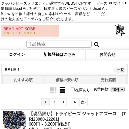
ジャパンビーズソサエティが運営するWEBSHOPです！ ビーズ
PCサイト
情報誌 Bead Art を発行、日本最大級のビーズイベントBead Art
Show を主催！海外の新しい素材やツール、書籍など、ここだ
けの魅力的なアイテムをご紹介いたします。
ログイン
新規登録はこちら
お問合せ
SALE！
一覧
おすすめ順
価格の安い順
売れ筋順
表示件数
:
在庫あり
...
1
2
3
6
次
»
【現品限り】トライビーズ ジェットアズーロ
[T
RI23980-22201]
680円～3,200円
(税別)