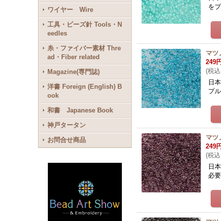
をプ
ワイヤー Wire
工具・ビーズ針 Tools・N
eedles
糸・ファイバー素材 Thre
マツノ
ad・Fiber related
249
(
税込
Magazine(専門誌)
日本
洋書 Foreign (English) B
プル
ook
和書 Japanese Book
神戸タータン
マツノ
お問合せ商品
249
(
税込
日本
必要