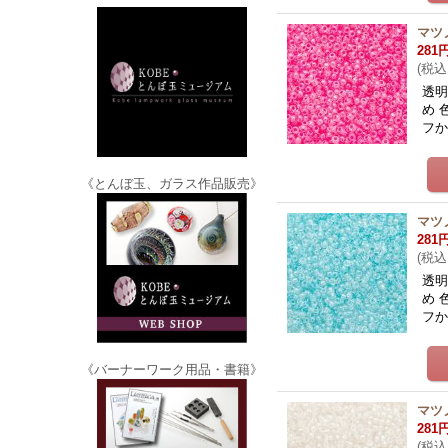
マツ
281
(
税込
透明
め 
フ
《とんぼ玉、ガラス作品販売》
マツ
281
(
税込
透明
め 
フ
《バーナーワーク用品・書籍》
マツ
281
(
税込