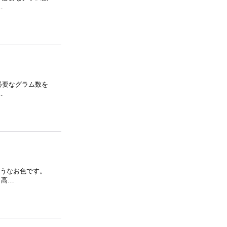
…
 必要なグラム数を
…
ようなお色です。
 高…