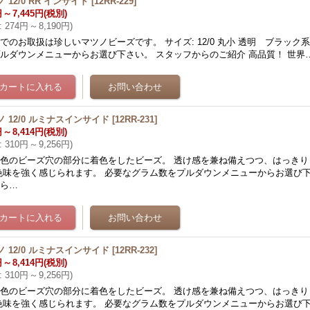
 12/0 RR インサイド
[
12RR-229
]
円
～
7,445円
(税別)
:
274円
～
8,190円
)
でのお取扱は珍しいマツノビーズです。 サイズ: 12/0 丸小 透明 ブラック
ルダウンメニューからお選び下さい。 スタッフからのご紹介 高品質！ 世界
ノ 12/0 ルミナスインサイド
[
12RR-231
]
円
～
8,414円
(税別)
:
310円
～
9,256円
)
色のビーズ穴の部分に着色をしたビーズ。 透け感を兼ね備えつつ、はっきり
色味を強く感じられます。 必要なグラム数をプルダウンメニューからお選び下
から…
ノ 12/0 ルミナスインサイド
[
12RR-232
]
円
～
8,414円
(税別)
:
310円
～
9,256円
)
色のビーズ穴の部分に着色をしたビーズ。 透け感を兼ね備えつつ、はっきり
色味を強く感じられます。 必要なグラム数をプルダウンメニューからお選び下