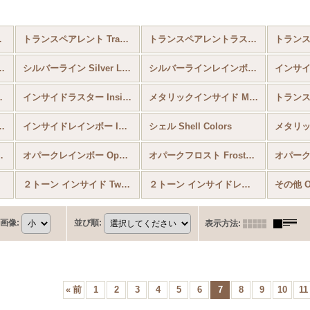
eads (全商品)
トランスペアレント Transparent
トランスペアレントラスター Transparent Lustered
B Frosted AB Colors
シルバーライン Silver Lined
シルバーラインレインボー Silver Lined Rainbow
インサイド 
 Luminous
インサイドラスター Inside Colors Lustered
メタリックインサイド Metallic Inside Colors
lors ＆ Coated Silver Colors
インサイドレインボー Inside Colors Rainbow
シェル Shell Colors
lors Lustered
オパークレインボー Opaque Colors Rainbow
オパークフロスト Frosted Colors
２トーン インサイド Two Tone Inside Colors
２トーン インサイドレインボー Two Tone Inside Colors Rainbow
その他 Ot
画像
:
並び順
:
表示方法
:
«
前
1
2
3
4
5
6
7
8
9
10
11