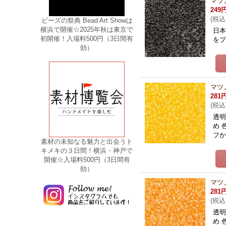
マツノ
249
(
税込
ビーズの祭典 Bead Art Showは
横浜で開催☆2025年秋は東京で
日本
初開催！入場料500円（3日間有
をプ
効）
マツ
281
(
税込
透明
め 
フ
素材の未知なる魅力と出会うト
キメキの３日間！横浜・神戸で
開催☆入場料500円（3日間有
効）
マツ
281
(
税込
透明
め 