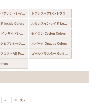
トランスペアレントレインボー Transparent Rainbow
トランスペアレントフロスト Frosted Colors
Inside Colors
ルミナスインサイド Luminous Inside Colors
トランス インサイドレインボー Trans Inside Colors Rainbow
セイロン Ceylon Colors
メタリック＆プレシャス＆コッパーメタリック Metallic Colors ＆ Plate Beads ＆ Copper Metalic
オパーク Opaque Colors
オパークフロストAB Frosted AB Colors
ゴールドラスター Gold Luster
hers
12
...
18
次
»