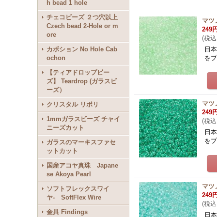
h bead 1 hole
チェコビーズ ２つ穴以上
マツノ
Czech bead 2-Hole or m
249
ore
(
税込
カボション No Hole Cab
日本
ochon
をプ
【ティアドロップビー
ズ】 Teardrop (ガラスビ
ーズ）
マツノ
クリスタル リボリ
249
1mmガラスビーズ チャイ
(
税込
ニーズカット
日本
をプ
ガラスのマーキスファセ
ットカット
国産アコヤ真珠 Japane
se Akoya Pearl
マツノ
ソフトフレックスワイ
249
ヤ- SoftFlex Wire
(
税込
金具 Findings
日本