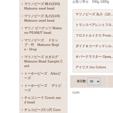
お取り寄せ 500g 1000g
マツノビーズ 特小(15/0)
Matsuno seed bead
マツノビーズ 丸小（12/0）Matsuno seed b
マツノビーズ 丸小(11/0)
Matsuno seed bead
トランスペアレントフロストA
マツノ ピーナッツ Matsu
no PEANUT bead
フロストルミナス Frosted
マツノビーズ ドロッ
プ・竹 Matsuno Bugl
ダイド＆コーテッドシルバー Dyed Co
e・Drop
オパークラスター Opaque Co
マツノビーズ カタログ
Matsuno Bead Sample C
ard
アイリス Iris Colors
トーホービーズ Aikoビ
ーズ
表示数
:
トーホービーズ デミビ
ーズ
519
件
チェコシード Czech see
d bead
チェコビーズ1つ穴 Czec