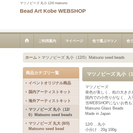
マツノビーズ 丸小 12/0 matsuno
Bead Art Kobe WEBSHOP
ご利用案内
マイページ
色で選ぶマツノ
色
ホーム
>
マツノビーズ 丸小（12/0）Matsuno seed beads
商品カテゴリ一覧
マツノビーズ 丸小（12/0
イベントオリジナル商品
マツノビーズ
国内アーティストキット
発色が美しく、粒の大きさ
国内での小売りがなく、入手
海外アーティストキット
当WEBSHOPにないお色
Matsuno Glass Beads
マツノビーズ 丸小（12/
Made in Japan
0）Matsuno seed beads
マツノビーズ 丸大 (8/0)
12/0 …丸小
Matsuno seed bead
小分け 20g 100g