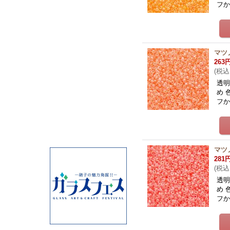
フ
マツ
263
(
税込
透明
め 
フ
マツ
281
(
税込
透明
め 
フ